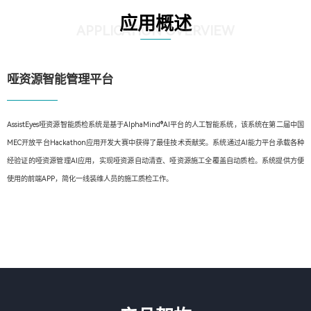
应用概述
APPLICATION OVERVIEW
哑资源智能管理平台
AssistEyes哑资源智能质检系统是基于AlphaMind®AI平台的人工智能系统，该系统在第二届中国
MEC开放平台Hackathon应用开发大赛中获得了最佳技术贡献奖。系统通过AI能力平台承载各种
经验证的哑资源管理AI应用，实现哑资源自动清查、哑资源施工全覆盖自动质检。系统提供方便
使用的前端APP，简化一线装维人员的施工质检工作。