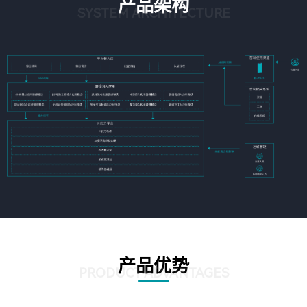
产品架构
SYSTEM ARCHITECTURE
产品优势
PRODUCT ADVANTAGES