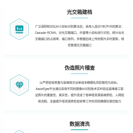
光交箱建档
广泛调研和对比AI小目标识别算法后，采用入选2018CPVR的算法：
Cascade-RCNN，对光交箱端口、纤盘等小目标进行识别，统计出光
交箱端口的占用率、端口排列，并根据后续上传的照片实时更新，规
范管理光交箱端口
伪造照片稽查
以严把验收质量与装维按次派单成本精细化风险管控为目标，
AssistEyes平台通过采用不同的图像AI识别技术实时验证装维施工取
证照片的重复性、真实性，提升改进了各种哑资源装维质检、入网验
收流程，全面提升哑资源质检验收等工作的风险精细化管控能力
数据清洗