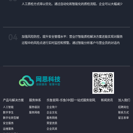
人工质检方式得以优化。通过自动化和智能化的质检流程，企业可以大幅减少
人力投入和时间成本，从而降低运营成本。同时，智能质检还能帮助企业更好
地管理客户资源和优化服务流程，进一步提高经济效益。
04
加强风险防控，提升安全管理水平：营业厅智能质检解决方案还能实现对服务
过程中的风险点进行实时监控和预警。通过智能分析客户与营业员的对话内
容，系统能够及时发现潜在的风险因素，如欺诈行为、客户投诉等，并提醒企
业进行及时处理。这有助于企业加强风险防控，提升安全管理水平，确保营业
厅的正常运营和客户的安全。
产品与解决方案
服务体系
乐鱼官网-乐鱼(中国)一站式服务官网,
新闻资讯
加入我们
人工智能
服务级别
企业简介
招聘岗位
数字孪生
服务网络
企业文化
联系方式
数字化转型解
服务网络
留言表单
安全服务
荣誉资质
运维服务
企业风采