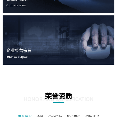
Corporate values
企业经营宗旨
Business purpose
荣誉资质
HONOR AND QUALIFICATION
产品证书
会员
企业荣誉
知识产权
资质证书