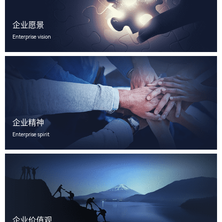
企业愿景
Enterprise vision
企业精神
Enterprise spirit
企业价值观