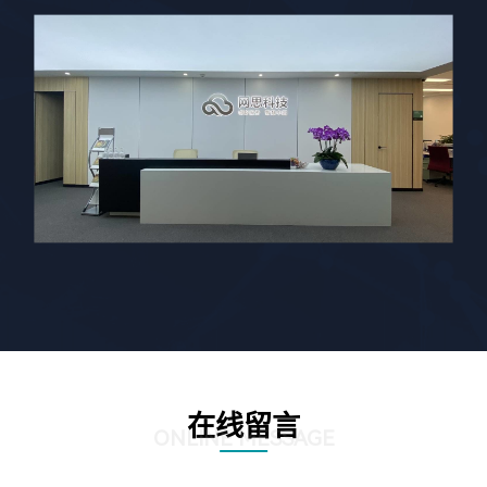
在线留言
ONLINE MESSAGE