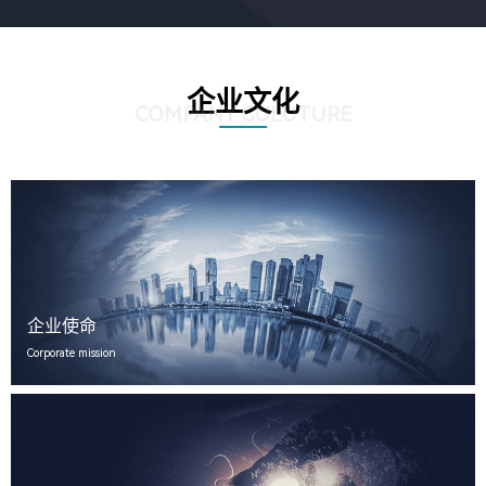
企业文化
COMPANY CULUTURE
企业使命
Corporate mission