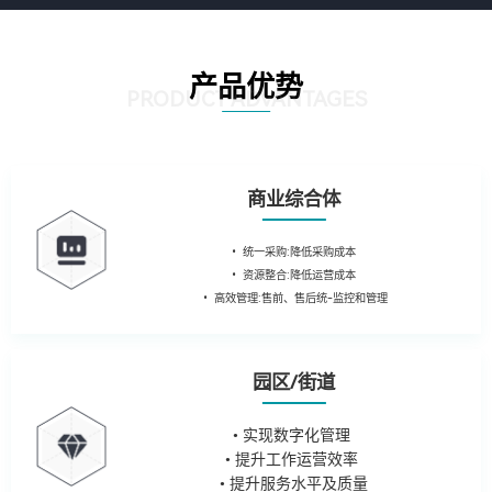
产品优势
PRODUCT ADVANTAGES
商业综合体
• 统一采购:降低采购成本
• 资源整合:降低运营成本
• 高效管理:售前、售后统-监控和管理
园区/街道
• 实现数字化管理
• 提升工作运营效率
• 提升服务水平及质量