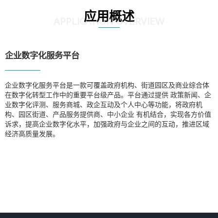
应用概述
APPLICATION OVERVIEW
企业数字化服务平台
企业数字化服务平台是一款可覆盖政府机构、街道园区及商业综合体
在数字化转型工作中的重要平台级产品。平台通过提供 政策新闻、企
业数字化评测、服务商城、政企互动及个人中心等功能，将政府机
构、园区街道、产品服务提供商、中小企业 有机结合，实现各方价值
诉求，提高企业数字化水平，加强政府与企业之间的互动，推进区域
经济高质量发展。