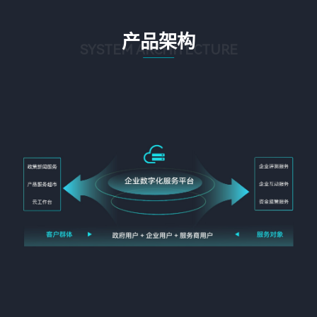
产品架构
SYSTEM ARCHITECTURE