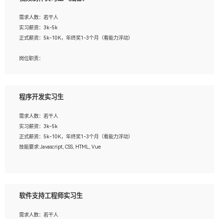
告，设计项目文件管理和资料库维护；
4、 创新设计表现形式，优化流程、提高设计工作效率；
需求人数：若干人
5、 设计内容包括但不限于：展厅/博物馆/展馆的规划与空间设计，人机界面设计，
实习薪资：3k-5k
标志及吉祥物设计，效果图后期处理等。
正式薪资：5k-10K，年终奖1-3个月（看能力浮动）
岗位要求：
岗位职责：
1、艺术设计类相关专业；
1、各类企业宣传片视频的剪辑和片头片尾包装；
2、热爱展览展示设计工作，熟悉行业动向，设计专业知识和产品专业知识；
2、广告片的后期剪辑与整体特效合成；
3、具有良好的人际沟通、准确判断客户需求并执行的能力、较强的团队合作能力和
3、特效及动画制作并了解后期合成软件。
服务意识。
程序开发实习生
岗位要求：
需求人数：若干人
1、热爱影视，责任心强，有强烈的兴趣和后期制作的主观能动性；
实习薪资：3k-5k
2、熟练使用After Effect、Photo Shop、熟练掌握视频剪辑和特效包装软件；
正式薪资：5k-10K，年终奖1-3个月（看能力浮动）
3、能对影片后期进行整体调色控制，具备一定审美感；
技能要求:Javascript, CSS, HTML, Vue
4、在剪辑上会思考，有一定编导思维；
5、踏实， 勤奋，愿意在工作中不断学习，提高自我；
工作职责：
6、能与同事友好相处。
1. 负责公司的前端项目的开发;
2. 负责公司已有项目的维护及迭代;
软件支持工程师实习生
工作要求:
需求人数：若干人
1. 熟悉 Javascript, CSS, HTML, Vue, Git;