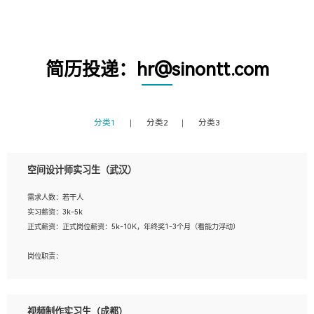
简历投递：hr@sinontt.com
分类1
分类2
分类3
空间设计师实习生（武汉）
需求人数：若干人
实习薪资：3k-5k
正式薪资：正式岗位薪资：5k-10K，年终奖1-3个月（看能力浮动）
岗位职责：
1、 沟通客户需求，分析其实施的可行性，辅助项目经理完成展示策划、设计；
2、 把握设计时间节点，控制设计进度，完成展示设计任务；
3、配合平面设计师完成项目最终的整体汇报方案；参与项目例会，项目完工总结报
视频制作实习生（成都）