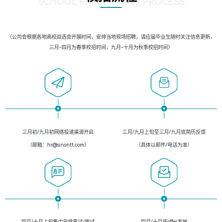
SCHOOL RECRUIMENT PROCESS
（公司会根据各地高校双选会开展时间，安排当地现场招聘，请应届毕业生随时关注信息更新，
三月-四月为春季校招时间，九月-十月为秋季校招时间）
三月初/九月初网络投递渠道开启
三月/九月上旬至三月/九月底简历反馈
（邮箱：hr@sinontt.com）
（具体以邮件/电话为准）
四月/十月上旬集中安排笔试/面试
四月/十月底offer发放