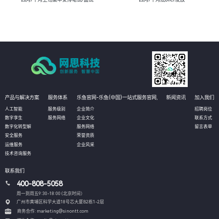
产品与解决方案
服务体系
乐鱼官网-乐鱼(中国)一站式服务官网,
新闻资讯
加入我们
人工智能
服务级别
企业简介
招聘岗位
数字孪生
服务网络
企业文化
联系方式
数字化转型解
服务网络
留言表单
安全服务
荣誉资质
运维服务
企业风采
技术咨询服务
联系我们
400-808-5058
周一到周五9:30-18:00 (北京时间）
广州市黄埔区科学大道18号芯大厦B2栋1-2层
商务合作: marketing@sinontt.com