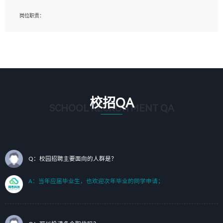
岗位要求：
岗位职责：
1、艺术设计类相关专业；（其中需求分析顾问不限专业）
1、完成主要工作：项目解决方案策划与编写，项目投标方案编写、项目申报方案编
2、热爱展览展示设计工作，熟悉行业动向，设计专业知识和产品专业知识；
写；
3、具有良好的人际沟通、准确判断客户需求并执行的能力、较强的团队合作能力和
2、人才队伍建设：完善SPL人才沉淀，积聚力量，为公司各省项目打单提供全面支
服务意识。
撑。
任职要求：
1. 熟悉 Javascript, CSS, HTML, Vue, Git;
校招QA
2. 熟悉 前端常用框架, 能独立完成设计给予的 UI 效果;
SCHOOL RECRUITMENT QA
3. 有良好的代码习惯, 低级错误出现频率低;
4. 具备优秀的沟通和协调能力，能承受比较大的工作压力;
5. 自我驱动力强, 能自主学习新知识新技术, 并具有较强的自学能力;
6. 了解前端设计及后端开发, 可快速和同事对接工作;
7. 了解或熟悉 WebGL 及相关框架优先。
Q：校园招聘主要面向的人群是？
（岗位人员专职于行业应用解决方案、项目申报方案、投标方案的策划编写）
A：当年应届毕业生，也欢迎次年毕业的同学申请；